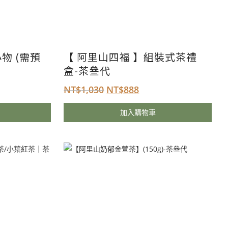
物 (需預
【 阿里山四福 】組裝式茶禮
盒-茶叄代
NT$
1,030
NT$
888
加入購物車