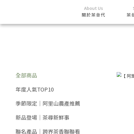
About Us
首頁
/
茶叄代店鋪
關於茶叄代
茶
全部商品
年度人氣TOP10
季節限定｜阿里山農產推薦
新品登場｜茶尋新鮮事
聯名產品｜跨界茶香聯聯看