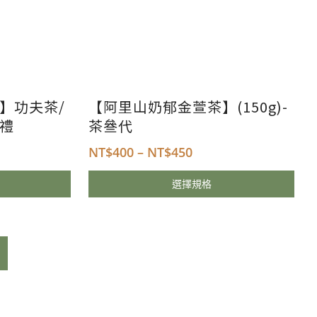
】功夫茶/
【阿里山奶郁金萱茶】(150g)-
禮
茶叄代
NT$
400
–
NT$
450
選擇規格