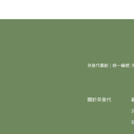
茶叄代農創｜統一編號 : 94
關於茶叄代