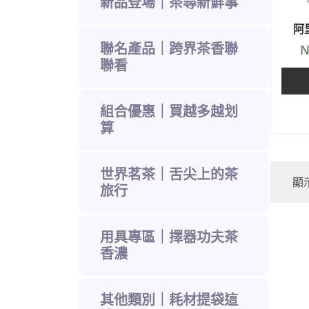
新品登場｜茶尋新鮮事
阿
聯名產品｜跨界茶香聯
N
聯看
組合優惠｜買越多越划
算
世界茗茶｜舌尖上的茶
顯
旅行
用具專區｜擇器功夫茶
香濃
其他類別｜耗材提袋這