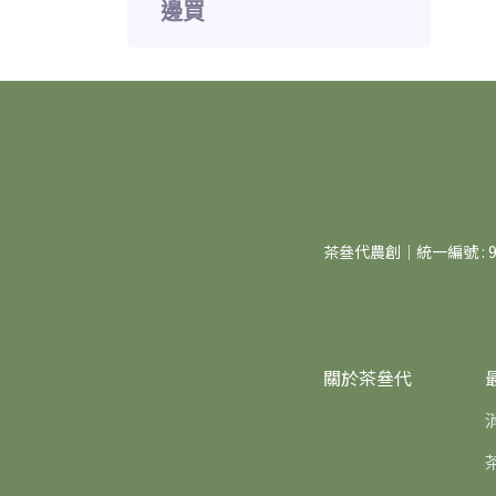
邊買
茶叄代農創｜統一編號 : 94
關於茶叄代