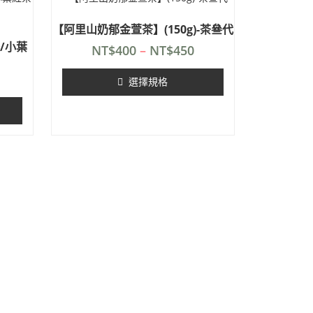
【阿里山奶郁金萱茶】(150g)-茶叄代
/小葉
NT$
400
–
NT$
450
選擇規格