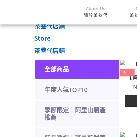
About Us
首頁
關於茶叄代
茶
/
茶叄代店鋪
Store
茶叄代店鋪
全部商品
Sale!
【 
N
年度人氣TOP10
季節限定｜阿里山農產
推薦