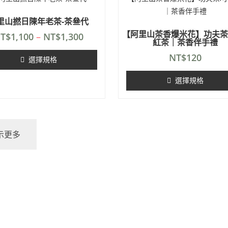
里山撚日陳年老茶-茶叄代
【阿里山茶香爆米花】功夫茶
T$
1,100
–
NT$
1,300
紅茶｜茶香伴手禮
NT$
120
選擇規格
選擇規格
示更多