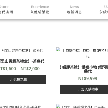
Store
Experience
News
E
叄代店鋪
茶體驗活動
最新消息
永續
阿里山雲霧茶禮盒】-茶叄代
【 婚慶茶禮】婚禮小物 (需預訂
T$
1,600
–
NT$
2,000
叄代
NT$
9,999
選擇規格
加入購物車