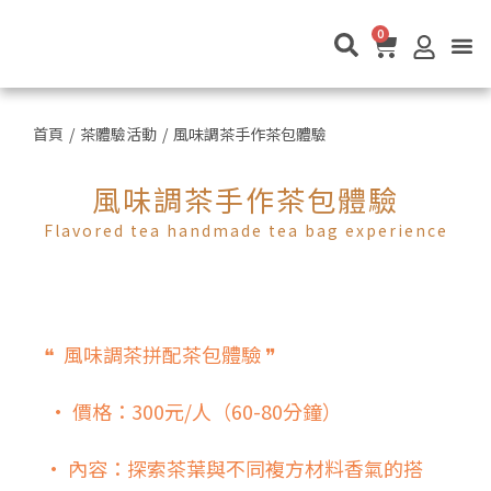
0
關於茶叄代
茶叄代店鋪
茶體驗活動
最新消息
永續理念
聯絡我們
首頁
/
茶體驗活動
/
風味調茶手作茶包體驗
風味調茶手作茶包體驗
Flavored tea handmade tea bag experience
❝ 風味調茶拼配茶包體驗 ❞
• 價格：300元/人（60-80分鐘）
• 內容：探索茶葉與不同複方材料香氣的搭