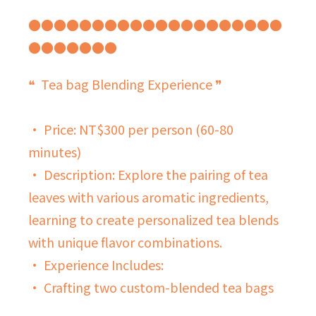
●●●●●●●●●●●●●●●●●●●●
●●●●●●●
❝ Tea bag Blending Experience ❞
• Price: NT$300 per person (60-80
minutes)
• Description: Explore the pairing of tea
leaves with various aromatic ingredients,
learning to create personalized tea blends
with unique flavor combinations.
• Experience Includes:
• Crafting two custom-blended tea bags