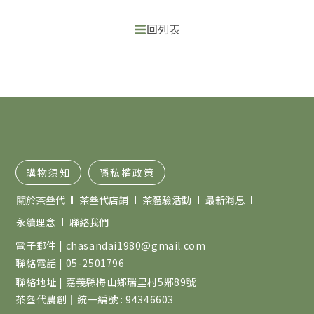
回列表
購物須知
隱私權政策
關於茶叄代
茶叄代店鋪
茶體驗活動
最新消息
永續理念
聯絡我們
電子郵件 | chasandai1980@gmail.com
聯絡電話 | 05-2501796
聯絡地址 | 嘉義縣梅山鄉瑞里村5鄰89號
茶叄代農創｜統一編號 : 94346603