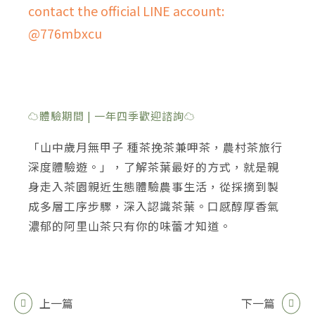
contact the official LINE account:
@776mbxcu
☁體驗期間 | 一年四季歡迎諮詢☁ ​​
「山中歲月無甲子 種茶挽茶兼呷茶，農村茶旅行
深度體驗遊。」，了解茶葉最好的方式，就是親
身走入茶園親近生態體驗農事生活，從採摘到製
成多層工序步驟，深入認識茶葉。口感醇厚香氣
濃郁的阿里山茶只有你的味蕾才知道。
上一篇
下一篇