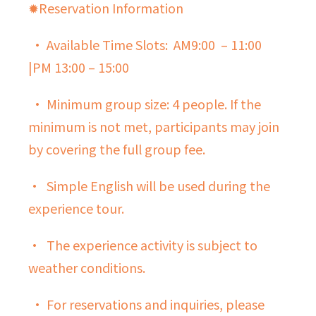
✹Reservation Information
• Available Time Slots:
AM9:00 – 11:00
|PM
13:00 – 15:00
• Minimum group size: 4 people. If the
minimum is not met, participants may join
by covering the full group fee.
•
Simple English will be used during the
experience tour.
•
The experience activity is subject to
weather conditions.
• For reservations and inquiries, please