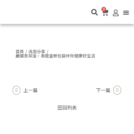
0
關於茶叄代
茶叄代店鋪
茶體驗活動
最新消息
永續理念
聯絡我們
首頁
/
消息分享
/
嚴選苦茶油，易提盒新包裝伴你健康好生活
上一篇
下一篇
回列表